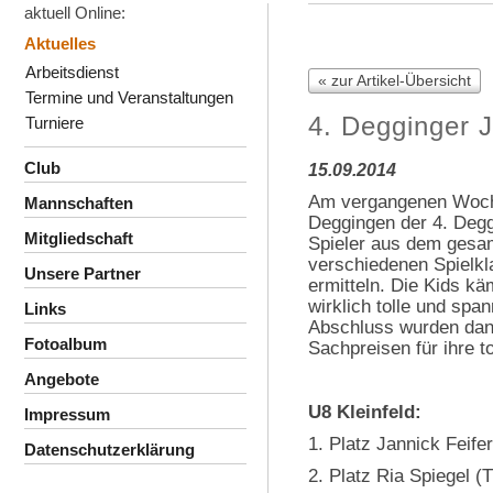
aktuell Online:
Aktuelles
Arbeitsdienst
« zur Artikel-Übersicht
Termine und Veranstaltungen
4. Degginger 
Turniere
Club
15.09.2014
Am vergangenen Woch
Mannschaften
Deggingen der 4. Deg
Mitgliedschaft
Spieler aus dem gesam
verschiedenen Spielkl
Unsere Partner
ermitteln. Die Kids k
wirklich tolle und sp
Links
Abschluss wurden dann
Fotoalbum
Sachpreisen für ihre t
Angebote
U8 Kleinfeld:
Impressum
1. Platz Jannick Feife
Datenschutzerklärung
2. Platz Ria Spiegel 