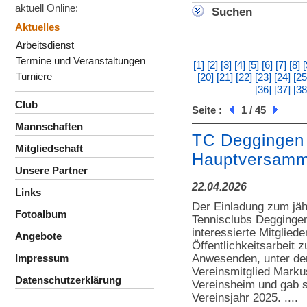
aktuell Online:
Suchen
Aktuelles
Arbeitsdienst
Termine und Veranstaltungen
[1]
[2]
[3]
[4]
[5]
[6]
[7]
[8]
[
Turniere
[20]
[21]
[22]
[23]
[24]
[25
[36]
[37]
[38
Club
Seite :
1 / 45
Mannschaften
TC Deggingen 
Mitgliedschaft
Hauptversamm
Unsere Partner
22.04.2026
Links
Der Einladung zum jähr
Fotoalbum
Tennisclubs Deggingen
interessierte Mitglied
Angebote
Öffentlichkeitsarbeit 
Anwesenden, unter de
Impressum
Vereinsmitglied Marku
Datenschutzerklärung
Vereinsheim und gab s
Vereinsjahr 2025. ....