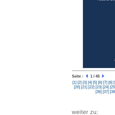
Seite :
1 / 45
[1]
[2]
[3]
[4]
[5]
[6]
[7]
[8]
[
[20]
[21]
[22]
[23]
[24]
[25
[36]
[37]
[38
weiter zu: